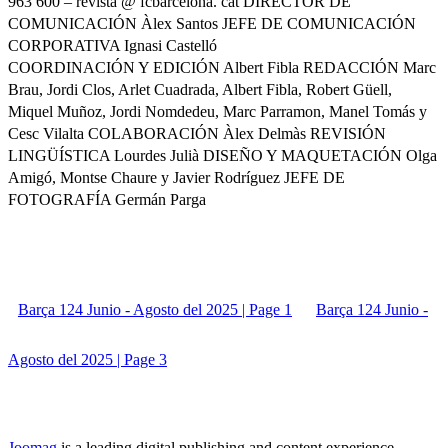
963 600 – revista @ fcbarcelona. cat DIRECTOR DE
COMUNICACIÓN Àlex Santos JEFE DE COMUNICACIÓN
CORPORATIVA Ignasi Castelló
COORDINACIÓN Y EDICIÓN Albert Fibla REDACCIÓN Marc
Brau, Jordi Clos, Arlet Cuadrada, Albert Fibla, Robert Güell,
Miquel Muñoz, Jordi Nomdedeu, Marc Parramon, Manel Tomás y
Cesc Vilalta COLABORACIÓN Àlex Delmàs REVISIÓN
LINGÜÍSTICA Lourdes Julià DISEÑO Y MAQUETACIÓN Olga
Amigó, Montse Chaure y Javier Rodríguez JEFE DE
FOTOGRAFÍA Germán Parga
Barça 124 Junio - Agosto del 2025 | Page 1
Barça 124 Junio -
Agosto del 2025 | Page 3
Joomag
is a leading digital publishing and content experience