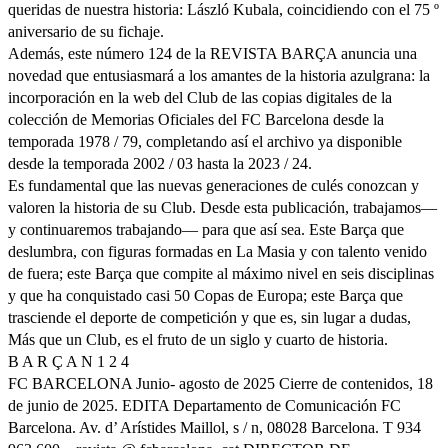
queridas de nuestra historia: László Kubala, coincidiendo con el 75 º
aniversario de su fichaje.
Además, este número 124 de la REVISTA BARÇA anuncia una
novedad que entusiasmará a los amantes de la historia azulgrana: la
incorporación en la web del Club de las copias digitales de la
colección de Memorias Oficiales del FC Barcelona desde la
temporada 1978 / 79, completando así el archivo ya disponible
desde la temporada 2002 / 03 hasta la 2023 / 24.
Es fundamental que las nuevas generaciones de culés conozcan y
valoren la historia de su Club. Desde esta publicación, trabajamos—
y continuaremos trabajando— para que así sea. Este Barça que
deslumbra, con figuras formadas en La Masia y con talento venido
de fuera; este Barça que compite al máximo nivel en seis disciplinas
y que ha conquistado casi 50 Copas de Europa; este Barça que
trasciende el deporte de competición y que es, sin lugar a dudas,
Más que un Club, es el fruto de un siglo y cuarto de historia.
B A R Ç A N 1 2 4
FC BARCELONA Junio- agosto de 2025 Cierre de contenidos, 18
de junio de 2025. EDITA Departamento de Comunicación FC
Barcelona. Av. d’ Arístides Maillol, s / n, 08028 Barcelona. T 934