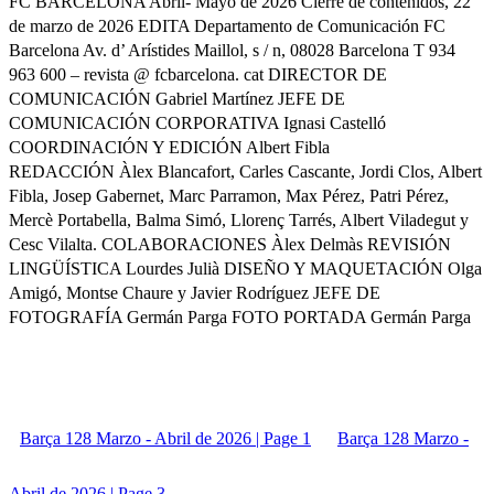
FC BARCELONA Abril- Mayo de 2026 Cierre de contenidos, 22
de marzo de 2026 EDITA Departamento de Comunicación FC
Barcelona Av. d’ Arístides Maillol, s / n, 08028 Barcelona T 934
963 600 – revista @ fcbarcelona. cat DIRECTOR DE
COMUNICACIÓN Gabriel Martínez JEFE DE
COMUNICACIÓN CORPORATIVA Ignasi Castelló
COORDINACIÓN Y EDICIÓN Albert Fibla
REDACCIÓN Àlex Blancafort, Carles Cascante, Jordi Clos, Albert
Fibla, Josep Gabernet, Marc Parramon, Max Pérez, Patri Pérez,
Mercè Portabella, Balma Simó, Llorenç Tarrés, Albert Viladegut y
Cesc Vilalta. COLABORACIONES Àlex Delmàs REVISIÓN
LINGÜÍSTICA Lourdes Julià DISEÑO Y MAQUETACIÓN Olga
Amigó, Montse Chaure y Javier Rodríguez JEFE DE
FOTOGRAFÍA Germán Parga FOTO PORTADA Germán Parga
Barça 128 Marzo - Abril de 2026 | Page 1
Barça 128 Marzo -
Abril de 2026 | Page 3